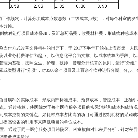
对应的工作频次，计算分项成本点数总数（二级成本点数），对每个科室的发
本分摊。
按病例病种进行项目成本叠加，及汇总药品费，收费材料费，形成病种总成
险支付方式改革文件精神的指导下，于 2017下半年开始在上海市第一人
院以业务耗费评估为起点、以信息化平台为支撑、以成本核算为手段、以成
管理为基础，按照医生、护理、技师、管理分开核算的原则，进行“分组”
素或类型进行“分项”，对3500余个项目及上百余个病种进行分期、分步
。
项目病种的实际成本，形成内部标准成本、预算成本，管控成本，正确引
关键点。通过核算，使医院对于每个医疗服务项目的实际消耗和成本构成情
到成本控制的关键点。如耗材成本占比高的项目可通过控制耗材的采购成
过提高设备的利用率来降低项目的单位成本。
源配置。通过于同一医疗服务项目跨院区、科室横向对比差异分析，针对差
求降低成本途径。