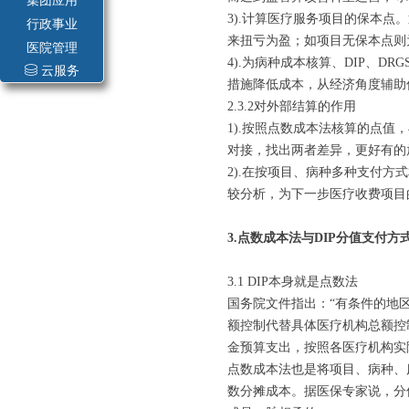
集团应用
3).计算医疗服务项目的保本
行政事业
来扭亏为盈；如项目无保本点则
医院管理
4).为病种成本核算、DIP、
ꀹ
云服务
措施降低成本，从经济角度辅助
2.3.2对外部结算的作用
1).按照点数成本法核算的点
对接，找出两者差异，更好有的
2).在按项目、病种多种支付
较分析，为下一步医疗收费项目
3.点数成本法与DIP分值支付
3.1 DIP本身就是点数法
国务院文件指出：“有条件的地
额控制代替具体医疗机构总额控
金预算支出，按照各医疗机构实
点数成本法也是将项目、病种、
数分摊成本。据医保专家说，分值