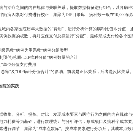
病与治疗之间的内在规律与关联关系，提取数据特征进行组合，以各病种
随病因素对付费进行校正，集聚为DIP目录库，病种数一般在10,000
据区域内各家医院历年大数据的“费用”，进行分析计算的病种比值即分值，
病例数据的权数，再对医保支付总额进行“分配”，最终形成支付给各个医
医院等级系数*病例为重系数*病例分组类型
预付)总额/ DIP病种分值*病例数量的合计
种分值*单位分值支付费用
总额”及”DIP病种分值合计”的影响。前者是正比关系，后者是反比关系
医院的实践
据收集、分析、提炼、对比，发现成本要素与医疗行为之间的内在规律与
电力耗费等为基础，进行数理统计与分析评估，形成项目及病种个成本要
进行调节，集聚为“成本点数库”。按成本要素进行分项后，其成本点数库的