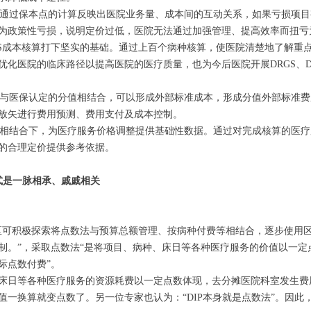
点。通过保本点的计算反映出医院业务量、成本间的互动关系，如果亏损项
为政策性亏损，说明定价过低，医院无法通过加强管理、提高效率而扭亏
DRGS成本核算打下坚实的基础。通过上百个病种核算，使医院清楚地了解
优化医院的临床路径以提高医院的医疗质量，也为今后医院开展DRGS、D
值，与医保认定的分值相结合，可以形成外部标准成本，形成分值外部标准
放矢进行费用预测、费用支付及成本控制。
方式相结合下，为医疗服务价格调整提供基础性数据。通过对完成核算的医
的合理定价提供参考依据。
方式是一脉相承、戚戚相关
区可积极探索将点数法与预算总额管理、按病种付费等相结合，逐步使用
制。”，采取点数法“是将项目、病种、床日等各种医疗服务的价值以一定
际点数付费”。
床日等各种医疗服务的资源耗费以一定点数体现，去分摊医院科室发生费
一换算就变点数了。另一位专家也认为：“DIP本身就是点数法”。因此，