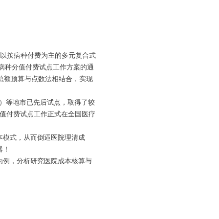
行以按病种付费为主的多元复合式
和按病种分值付费试点工作方案的通
保总额预算与点数法相结合，实现
19年）等地市已先后试点，取得了较
P分值付费试点工作正式在全国医疗
本模式，从而倒逼医院理清成
器！
为例，分析研究医院成本核算与