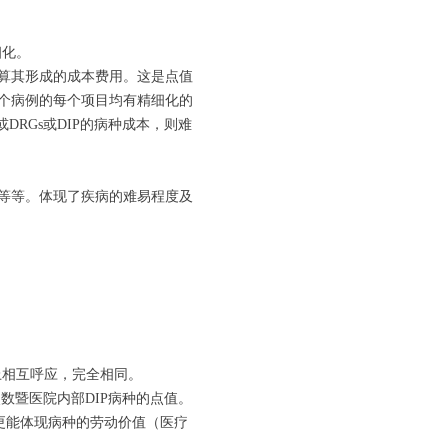
细化。
算其形成的成本费用。这是点值
个病例的每个项目均有精细化的
RGs或DIP的病种成本，则难
等等。体现了疾病的难易程度及
上相互呼应，完全相同。
数暨医院内部DIP病种的点值。
更能体现病种的劳动价值（医疗